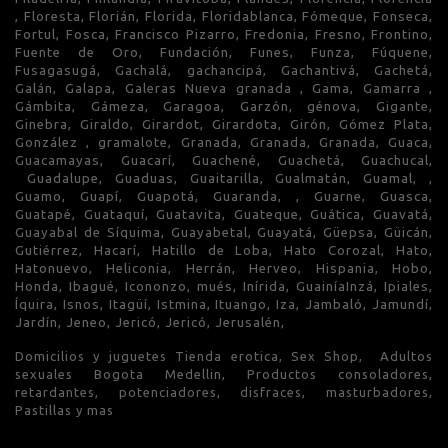
, Floresta, Florián, Florida, Floridablanca, Fómeque, Fonseca,
Fortul, Fosca, Francisco Pizarro, Fredonia, Fresno, Frontino,
Fuente de Oro, Fundación, Funes, Funza, Fúquene,
Fusagasugá, Gachalá, gachancipá, Gachantivá, Gachetá,
Galán, Galapa, Galeras Nueva granada , Gama, Gamarra ,
Gámbita, Gámeza, Garagoa, Garzón, génova, Gigante,
Ginebra, Giraldo, Girardot, Girardota, Girón, Gómez Plata,
González , gramalote, Granada, Granada, Granada, Guaca,
Guacamayas, Guacarí, Guachené, Guachetá, Guachucal,
Guadalupe, Guaduas, Guaitarilla, Gualmatán, Guamal, ,
Guamo, Guapí, Guapotá, Guaranda, , Guarne, Guasca,
Guatapé, Guataquí, Guatavita, Guateque, Guática, Guavatá,
Guayabal de Síquima, Guayabetal, Guayatá, Güepsa, Güicán,
Gutiérrez, Hacarí, Hatillo de Loba, Hato Corozal, Hato,
Hatonuevo, Heliconia, Herrán, Herveo, Hispania, Hobo,
Honda, Ibagué, Icononzo, mués, Inírida, GuainíaInzá, Ipiales,
Íquira, Isnos, Itagüí, Istmina, Ituango, Iza, Jambaló, Jamundí,
Jardín, Jeneo, Jericó, Jericó, Jerusalén,
Domicilios y juguetes Tienda erotica, Sex Shop, Adultos
sexuales Bogota Medellin, Productos consoladores,
retardantes, potenciadores, disfraces, masturbadores,
Pastillas y mas