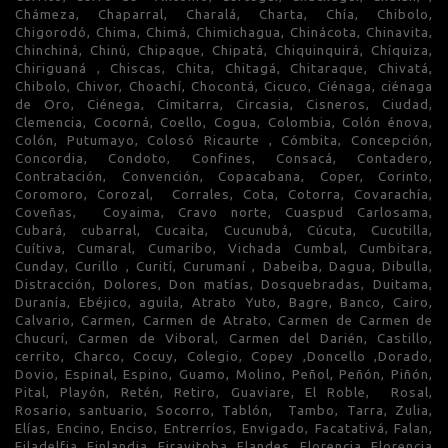
Chámeza, Chaparral, Charalá, Charta, Chía, Chibolo,
Chigorodó, Chima, Chimá, Chimichagua, Chinácota, Chinavita,
Chinchiná, Chinú, Chipaque, Chipatá, Chiquinquirá, Chíquiza,
Chiriguaná , Chiscas, Chita, Chitagá, Chitaraque, Chivatá,
Chibolo, Chivor, Choachí, Chocontá, Cicuco, Ciénaga, ciénaga
de Oro, Ciénega, Cimitarra, Circasia, Cisneros, Ciudad,
Clemencia, Cocorná, Coello, Cogua, Colombia, Colón énova,
Colón, Putumayo, Colosó Ricaurte , Cómbita, Concepción,
Concordia, Condoto, Confines, Consacá, Contadero,
Contratación, Convención, Copacabana, Coper, Corinto,
Coromoro, Corozal, Corrales, Cota, Cotorra, Covarachía,
Coveñas, Coyaima, Cravo norte, Cuaspud Carlosama,
Cubará, cubarral, Cucaita, Cucunubá, Cúcuta, Cucutilla,
Cuítiva, Cumaral, Cumaribo, Vichada Cumbal, Cumbitara,
Cunday, Curillo , Curití, Curumaní , Dabeiba, Dagua, Dibulla,
Distracción, Dolores, Don matías, Dosquebradas, Duitama,
Duranía, Ebéjico, aguila, Atrato Yuto, Bagre, Banco, Cairo,
Calvario, Carmen, Carmen de Atrato, Carmen de Carmen de
Chucurí, Carmen de Viboral, Carmen del Darién, Castillo,
cerrito, Charco, Cocuy, Colegio, Copey ,Doncello ,Dorado,
Dovio, Espinal, Espino, Guamo, Molino, Peñol, Peñón, Piñón,
Pital, Playón, Retén, Retiro, Guaviare, El Roble, Rosal,
Rosario, santuario, Socorro, Tablón, Tambo, Tarra, Zulia,
Elías, Encino, Enciso, Entrerríos, Envigado, Facatativá, Falan,
Filadelfia, Finlandia, Firavitoba, Flandes, Florencia, Florencia