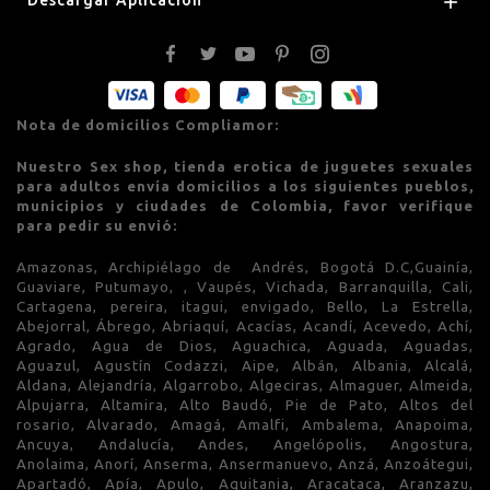

Nota de domicilios Compliamor:
Nuestro Sex shop, tienda erotica de juguetes sexuales
para adultos envía domicilios a los siguientes pueblos,
municipios y ciudades de Colombia, favor verifique
para pedir su envió:
Amazonas, Archipiélago de Andrés, Bogotá D.C,Guainía,
Guaviare, Putumayo, , Vaupés, Vichada, Barranquilla, Cali,
Cartagena, pereira, itagui, envigado, Bello, La Estrella,
Abejorral, Ábrego, Abriaquí, Acacías, Acandí, Acevedo, Achí,
Agrado, Agua de Dios, Aguachica, Aguada, Aguadas,
Aguazul, Agustín Codazzi, Aipe, Albán, Albania, Alcalá,
Aldana, Alejandría, Algarrobo, Algeciras, Almaguer, Almeida,
Alpujarra, Altamira, Alto Baudó, Pie de Pato, Altos del
rosario, Alvarado, Amagá, Amalfi, Ambalema, Anapoima,
Ancuya, Andalucía, Andes, Angelópolis, Angostura,
Anolaima, Anorí, Anserma, Ansermanuevo, Anzá, Anzoátegui,
Apartadó, Apía, Apulo, Aquitania, Aracataca, Aranzazu,