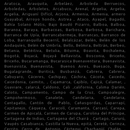
Aratoca, Arauquita, Arbeláez, Arboleda Berruecos,
Arboledas, Arboletes, Arcabuco, Arenal, Argelia, Argelia,
Argelia, Ariguaní Difícil, Arjona, Armenia, Armenia, armero
Guayabal, Arroyo hondo, Astrea , Ataco, Ayapel, Bagadó,
Bahía Solano Mútis, Bajo Baudó Pizarro, Balboa, Balboa,
Baranoa, Baraya, Barbacoas, Barbosa, Barbosa, Barichara,
Barranca de Upía, Barrancabermeja, Barrancas, Barranco de
Loba, Barranquilla Becerril, Belalcázar, Belén, Belén de los
Andaquíes, Belén de Umbría, Bello, Belmira, Beltrán, Berbeo,
Betania, Betéitiva, Betulia, Bituima, Boavita, Bochalema,
Bogotá, Bojacá, Bojayá Bellavista, Bosconia, Briceño,
Briceño, Bucaramanga, Bucarasica Buenaventura, Buenavista,
Buenavista, Buenavista, Buenos Aires, Buesaco, Buga,
Bugalagrande, Buriticá, Busbanzá, Cabrera, Cabrera,
Cabuyaro, Cáceres, Cachipay, Cáchira, Cácota, Caicedo,
Caicedonia, caimito, , Cajamarca, Cajibío, Cajicá, Calamar, ,
Guaviare, calarcá, Caldono, Cali ,california, Calima Darién,
Caloto, Campamento, Campo de la Cruz, Campoalegre,
Campohermoso, Canalete, Candelaria, Candelaria,
Cantagallo, Cantón de Pablo, Cañasgordas, Caparrapí,
Capitanejo, Cáqueza, Caracolí, Caramanta, Carcasí, Carepa,
Carmen de Apicalá, Carmen de Carupa, Carolina del Príncipe,
Cartagena de Indias, Cartagena del Chairá , Cartago, Carurú,
Vaupés Casabianca, Castilla la Nueva, epitá, Cereté, Cerinza,
Cerrito, Cerro de Antonio, Cértegui, Chachagüí, Chalán, ,