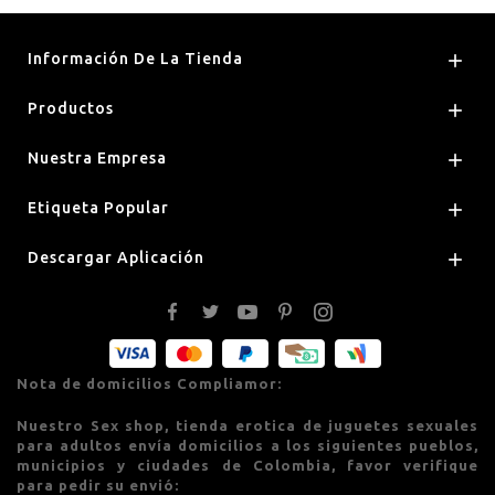
Información De La Tienda

Productos

Nuestra Empresa

Etiqueta Popular

Descargar Aplicación

Nota de domicilios Compliamor:
Nuestro Sex shop, tienda erotica de juguetes sexuales
para adultos envía domicilios a los siguientes pueblos,
municipios y ciudades de Colombia, favor verifique
para pedir su envió: