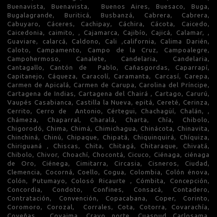
Buenavista, Buenavista, Buenos Aires, Buesaco, Buga,
Bugalagrande, Buriticá, Busbanzá, Cabrera, Cabrera,
Cabuyaro, Cáceres, Cachipay, Cáchira, Cácota, Caicedo,
Caicedonia, caimito, , Cajamarca, Cajibío, Cajicá, Calamar, ,
Guaviare, calarcá, Caldono, Cali ,california, Calima Darién,
Caloto, Campamento, Campo de la Cruz, Campoalegre,
Campohermoso, Canalete, Candelaria, Candelaria,
Cantagallo, Cantón de Pablo, Cañasgordas, Caparrapí,
Capitanejo, Cáqueza, Caracolí, Caramanta, Carcasí, Carepa,
Carmen de Apicalá, Carmen de Carupa, Carolina del Príncipe,
Cartagena de Indias, Cartagena del Chairá , Cartago, Carurú,
Vaupés Casabianca, Castilla la Nueva, epitá, Cereté, Cerinza,
Cerrito, Cerro de Antonio, Cértegui, Chachagüí, Chalán, ,
Chámeza, Chaparral, Charalá, Charta, Chía, Chibolo,
Chigorodó, Chima, Chimá, Chimichagua, Chinácota, Chinavita,
Chinchiná, Chinú, Chipaque, Chipatá, Chiquinquirá, Chíquiza,
Chiriguaná , Chiscas, Chita, Chitagá, Chitaraque, Chivatá,
Chibolo, Chivor, Choachí, Chocontá, Cicuco, Ciénaga, ciénaga
de Oro, Ciénega, Cimitarra, Circasia, Cisneros, Ciudad,
Clemencia, Cocorná, Coello, Cogua, Colombia, Colón énova,
Colón, Putumayo, Colosó Ricaurte , Cómbita, Concepción,
Concordia, Condoto, Confines, Consacá, Contadero,
Contratación, Convención, Copacabana, Coper, Corinto,
Coromoro, Corozal, Corrales, Cota, Cotorra, Covarachía,
Coveñas, Coyaima, Cravo norte, Cuaspud Carlosama,