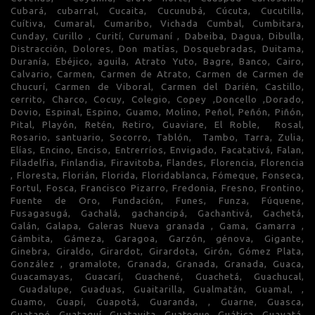
Cubará, cubarral, Cucaita, Cucunubá, Cúcuta, Cucutilla,
Cuítiva, Cumaral, Cumaribo, Vichada Cumbal, Cumbitara,
Cunday, Curillo , Curití, Curumaní , Dabeiba, Dagua, Dibulla,
Distracción, Dolores, Don matías, Dosquebradas, Duitama,
Duranía, Ebéjico, aguila, Atrato Yuto, Bagre, Banco, Cairo,
Calvario, Carmen, Carmen de Atrato, Carmen de Carmen de
Chucurí, Carmen de Viboral, Carmen del Darién, Castillo,
cerrito, Charco, Cocuy, Colegio, Copey ,Doncello ,Dorado,
Dovio, Espinal, Espino, Guamo, Molino, Peñol, Peñón, Piñón,
Pital, Playón, Retén, Retiro, Guaviare, El Roble, Rosal,
Rosario, santuario, Socorro, Tablón, Tambo, Tarra, Zulia,
Elías, Encino, Enciso, Entrerríos, Envigado, Facatativá, Falan,
Filadelfia, Finlandia, Firavitoba, Flandes, Florencia, Florencia
, Floresta, Florián, Florida, Floridablanca, Fómeque, Fonseca,
Fortul, Fosca, Francisco Pizarro, Fredonia, Fresno, Frontino,
Fuente de Oro, Fundación, Funes, Funza, Fúquene,
Fusagasugá, Gachalá, gachancipá, Gachantivá, Gachetá,
Galán, Galapa, Galeras Nueva granada , Gama, Gamarra ,
Gámbita, Gámeza, Garagoa, Garzón, génova, Gigante,
Ginebra, Giraldo, Girardot, Girardota, Girón, Gómez Plata,
González , gramalote, Granada, Granada, Granada, Guaca,
Guacamayas, Guacarí, Guachené, Guachetá, Guachucal,
Guadalupe, Guaduas, Guaitarilla, Gualmatán, Guamal, ,
Guamo, Guapí, Guapotá, Guaranda, , Guarne, Guasca,
Guatapé, Guataquí, Guatavita, Guateque, Guática, Guavatá,