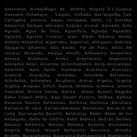
Amazonas, Archipiélago de Andrés, Bogotá D.C,Guainía,
Guaviare, Putumayo, , Vaupés, Vichada, Barranquilla, Cali,
Cartagena, pereira, itagui, envigado, Bello, La Estrella,
Abejorral, Ábrego, Abriaquí, Acacías, Acandí, Acevedo, Achí,
Agrado, Agua de Dios, Aguachica, Aguada, Aguadas,
Aguazul, Agustín Codazzi, Aipe, Albán, Albania, Alcalá,
Aldana, Alejandría, Algarrobo, Algeciras, Almaguer, Almeida,
Alpujarra, Altamira, Alto Baudó, Pie de Pato, Altos del
rosario, Alvarado, Amagá, Amalfi, Ambalema, Anapoima,
Ancuya, Andalucía, Andes, Angelópolis, Angostura,
Anolaima, Anorí, Anserma, Ansermanuevo, Anzá, Anzoátegui,
Apartadó, Apía, Apulo, Aquitania, Aracataca, Aranzazu,
Aratoca, Arauquita, Arbeláez, Arboleda Berruecos,
Arboledas, Arboletes, Arcabuco, Arenal, Argelia, Argelia,
Argelia, Ariguaní Difícil, Arjona, Armenia, Armenia, armero
Guayabal, Arroyo hondo, Astrea , Ataco, Ayapel, Bagadó,
Bahía Solano Mútis, Bajo Baudó Pizarro, Balboa, Balboa,
Baranoa, Baraya, Barbacoas, Barbosa, Barbosa, Barichara,
Barranca de Upía, Barrancabermeja, Barrancas, Barranco de
Loba, Barranquilla Becerril, Belalcázar, Belén, Belén de los
Andaquíes, Belén de Umbría, Bello, Belmira, Beltrán, Berbeo,
Betania, Betéitiva, Betulia, Bituima, Boavita, Bochalema,
Bogotá, Bojacá, Bojayá Bellavista, Bosconia, Briceño,
Briceño, Bucaramanga, Bucarasica Buenaventura, Buenavista,