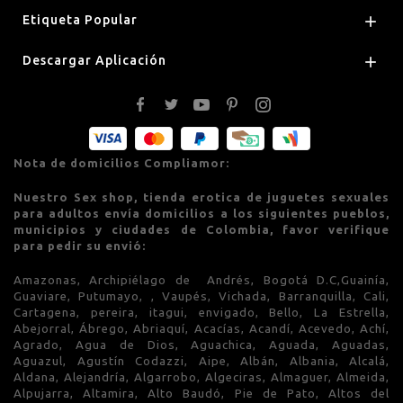
Etiqueta Popular

Descargar Aplicación

Nota de domicilios Compliamor:
Nuestro Sex shop, tienda erotica de juguetes sexuales
para adultos envía domicilios a los siguientes pueblos,
municipios y ciudades de Colombia, favor verifique
para pedir su envió:
Amazonas, Archipiélago de Andrés, Bogotá D.C,Guainía,
Guaviare, Putumayo, , Vaupés, Vichada, Barranquilla, Cali,
Cartagena, pereira, itagui, envigado, Bello, La Estrella,
Abejorral, Ábrego, Abriaquí, Acacías, Acandí, Acevedo, Achí,
Agrado, Agua de Dios, Aguachica, Aguada, Aguadas,
Aguazul, Agustín Codazzi, Aipe, Albán, Albania, Alcalá,
Aldana, Alejandría, Algarrobo, Algeciras, Almaguer, Almeida,
Alpujarra, Altamira, Alto Baudó, Pie de Pato, Altos del