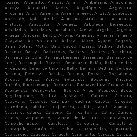
rosario, Alvarado, Amagá, Amalfi, Ambalema, Anapoima,
Ancuya, Andalucía, Andes, Angelópolis, Angostura,
Anolaima, Anorí, Anserma, Ansermanuevo, Anzá, Anzoátegui,
Apartadó, Apía, Apulo, Aquitania, Aracataca, Aranzazu,
Aratoca, Arauquita, Arbeláez, Arboleda Berruecos,
Arboledas, Arboletes, Arcabuco, Arenal, Argelia, Argelia,
Argelia, Ariguaní Difícil, Arjona, Armenia, Armenia, armero
Guayabal, Arroyo hondo, Astrea , Ataco, Ayapel, Bagadó,
Bahía Solano Mútis, Bajo Baudó Pizarro, Balboa, Balboa,
Baranoa, Baraya, Barbacoas, Barbosa, Barbosa, Barichara,
Barranca de Upía, Barrancabermeja, Barrancas, Barranco de
Loba, Barranquilla Becerril, Belalcázar, Belén, Belén de los
Andaquíes, Belén de Umbría, Bello, Belmira, Beltrán, Berbeo,
Betania, Betéitiva, Betulia, Bituima, Boavita, Bochalema,
Bogotá, Bojacá, Bojayá Bellavista, Bosconia, Briceño,
Briceño, Bucaramanga, Bucarasica Buenaventura, Buenavista,
Buenavista, Buenavista, Buenos Aires, Buesaco, Buga,
Bugalagrande, Buriticá, Busbanzá, Cabrera, Cabrera,
Cabuyaro, Cáceres, Cachipay, Cáchira, Cácota, Caicedo,
Caicedonia, caimito, , Cajamarca, Cajibío, Cajicá, Calamar, ,
Guaviare, calarcá, Caldono, Cali ,california, Calima Darién,
Caloto, Campamento, Campo de la Cruz, Campoalegre,
Campohermoso, Canalete, Candelaria, Candelaria,
Cantagallo, Cantón de Pablo, Cañasgordas, Caparrapí,
Capitanejo, Cáqueza, Caracolí, Caramanta, Carcasí, Carepa,