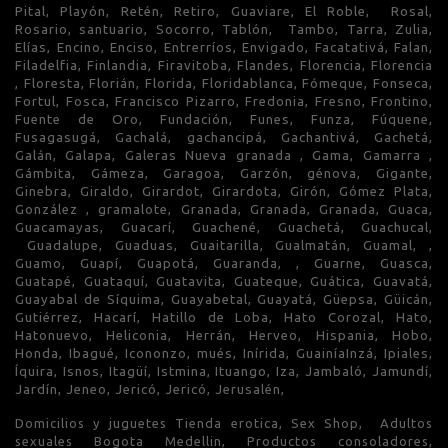
Pital, Playón, Retén, Retiro, Guaviare, El Roble, Rosal,
Rosario, santuario, Socorro, Tablón, Tambo, Tarra, Zulia,
Elías, Encino, Enciso, Entrerríos, Envigado, Facatativá, Falan,
Filadelfia, Finlandia, Firavitoba, Flandes, Florencia, Florencia
, Floresta, Florián, Florida, Floridablanca, Fómeque, Fonseca,
Fortul, Fosca, Francisco Pizarro, Fredonia, Fresno, Frontino,
Fuente de Oro, Fundación, Funes, Funza, Fúquene,
Fusagasugá, Gachalá, gachancipá, Gachantivá, Gachetá,
Galán, Galapa, Galeras Nueva granada , Gama, Gamarra ,
Gámbita, Gámeza, Garagoa, Garzón, génova, Gigante,
Ginebra, Giraldo, Girardot, Girardota, Girón, Gómez Plata,
González , gramalote, Granada, Granada, Granada, Guaca,
Guacamayas, Guacarí, Guachené, Guachetá, Guachucal,
Guadalupe, Guaduas, Guaitarilla, Gualmatán, Guamal, ,
Guamo, Guapí, Guapotá, Guaranda, , Guarne, Guasca,
Guatapé, Guataquí, Guatavita, Guateque, Guática, Guavatá,
Guayabal de Síquima, Guayabetal, Guayatá, Güepsa, Güicán,
Gutiérrez, Hacarí, Hatillo de Loba, Hato Corozal, Hato,
Hatonuevo, Heliconia, Herrán, Herveo, Hispania, Hobo,
Honda, Ibagué, Icononzo, mués, Inírida, GuainíaInzá, Ipiales,
Íquira, Isnos, Itagüí, Istmina, Ituango, Iza, Jambaló, Jamundí,
Jardín, Jeneo, Jericó, Jericó, Jerusalén,
Domicilios y juguetes Tienda erotica, Sex Shop, Adultos
sexuales Bogota Medellin, Productos consoladores,