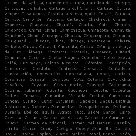
Carmen de Apicalá, Carmen de Carupa, Carolina del Príncipe,
Cartagena de Indias, Cartagena del Chairá , Cartago, Carurú,
Vaupés Casabianca, Castilla la Nueva, epitá, Cereté, Cerinza,
Cerrito, Cerro de Antonio, Cértegui, Chachagüí, Chalán, ,
Chámeza, Chaparral, Charalá, Charta, Chía, Chibolo,
Chigorodó, Chima, Chimá, Chimichagua, Chinácota, Chinavita,
Chinchiná, Chinú, Chipaque, Chipatá, Chiquinquirá, Chíquiza,
Chiriguaná , Chiscas, Chita, Chitagá, Chitaraque, Chivatá,
Chibolo, Chivor, Choachí, Chocontá, Cicuco, Ciénaga, ciénaga
de Oro, Ciénega, Cimitarra, Circasia, Cisneros, Ciudad,
Clemencia, Cocorná, Coello, Cogua, Colombia, Colón énova,
Colón, Putumayo, Colosó Ricaurte , Cómbita, Concepción,
Concordia, Condoto, Confines, Consacá, Contadero,
Contratación, Convención, Copacabana, Coper, Corinto,
Coromoro, Corozal, Corrales, Cota, Cotorra, Covarachía,
Coveñas, Coyaima, Cravo norte, Cuaspud Carlosama,
Cubará, cubarral, Cucaita, Cucunubá, Cúcuta, Cucutilla,
Cuítiva, Cumaral, Cumaribo, Vichada Cumbal, Cumbitara,
Cunday, Curillo , Curití, Curumaní , Dabeiba, Dagua, Dibulla,
Distracción, Dolores, Don matías, Dosquebradas, Duitama,
Duranía, Ebéjico, aguila, Atrato Yuto, Bagre, Banco, Cairo,
Calvario, Carmen, Carmen de Atrato, Carmen de Carmen de
Chucurí, Carmen de Viboral, Carmen del Darién, Castillo,
cerrito, Charco, Cocuy, Colegio, Copey ,Doncello ,Dorado,
Dovio, Espinal, Espino, Guamo, Molino, Peñol, Peñón, Piñón,