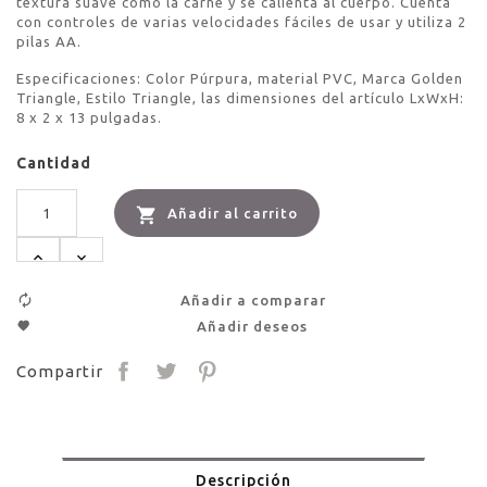
textura suave como la carne y se calienta al cuerpo. Cuenta
con controles de varias velocidades fáciles de usar y utiliza 2
pilas AA.
Especificaciones: Color Púrpura, material PVC, Marca Golden
Triangle, Estilo Triangle, las dimensiones del artículo LxWxH:
8 x 2 x 13 pulgadas.
Cantidad

Añadir al carrito
Añadir a comparar
Añadir deseos
Compartir
Descripción