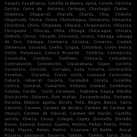
Vaupés Casabianca, Castilla la Nueva, epitá, Cereté, Cerinza,
Cerrito, Cerro de Antonio, Cértegui, Chachagüí, Chalán, ,
Chámeza, Chaparral, Charalá, Charta, Chía, Chibolo,
Chigorodó, Chima, Chimá, Chimichagua, Chinácota, Chinavita,
Chinchiná, Chinú, Chipaque, Chipatá, Chiquinquirá, Chíquiza,
Chiriguaná , Chiscas, Chita, Chitagá, Chitaraque, Chivatá,
Chibolo, Chivor, Choachí, Chocontá, Cicuco, Ciénaga, ciénaga
de Oro, Ciénega, Cimitarra, Circasia, Cisneros, Ciudad,
Clemencia, Cocorná, Coello, Cogua, Colombia, Colón énova,
Colón, Putumayo, Colosó Ricaurte , Cómbita, Concepción,
Concordia, Condoto, Confines, Consacá, Contadero,
Contratación, Convención, Copacabana, Coper, Corinto,
Coromoro, Corozal, Corrales, Cota, Cotorra, Covarachía,
Coveñas, Coyaima, Cravo norte, Cuaspud Carlosama,
Cubará, cubarral, Cucaita, Cucunubá, Cúcuta, Cucutilla,
Cuítiva, Cumaral, Cumaribo, Vichada Cumbal, Cumbitara,
Cunday, Curillo , Curití, Curumaní , Dabeiba, Dagua, Dibulla,
Distracción, Dolores, Don matías, Dosquebradas, Duitama,
Duranía, Ebéjico, aguila, Atrato Yuto, Bagre, Banco, Cairo,
Calvario, Carmen, Carmen de Atrato, Carmen de Carmen de
Chucurí, Carmen de Viboral, Carmen del Darién, Castillo,
cerrito, Charco, Cocuy, Colegio, Copey ,Doncello ,Dorado,
Dovio, Espinal, Espino, Guamo, Molino, Peñol, Peñón, Piñón,
Pital, Playón, Retén, Retiro, Guaviare, El Roble, Rosal,
Rosario, santuario, Socorro, Tablón, Tambo, Tarra, Zulia,