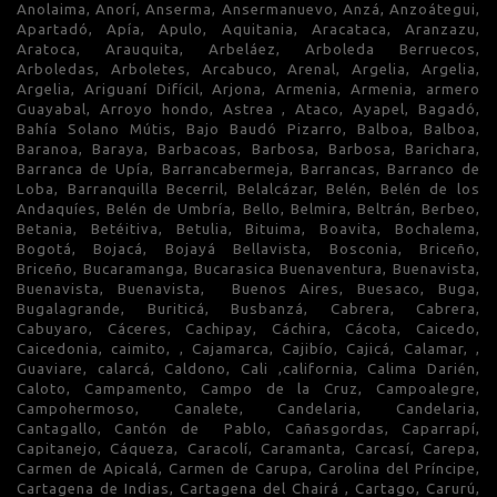
Anolaima, Anorí, Anserma, Ansermanuevo, Anzá, Anzoátegui,
Apartadó, Apía, Apulo, Aquitania, Aracataca, Aranzazu,
Aratoca, Arauquita, Arbeláez, Arboleda Berruecos,
Arboledas, Arboletes, Arcabuco, Arenal, Argelia, Argelia,
Argelia, Ariguaní Difícil, Arjona, Armenia, Armenia, armero
Guayabal, Arroyo hondo, Astrea , Ataco, Ayapel, Bagadó,
Bahía Solano Mútis, Bajo Baudó Pizarro, Balboa, Balboa,
Baranoa, Baraya, Barbacoas, Barbosa, Barbosa, Barichara,
Barranca de Upía, Barrancabermeja, Barrancas, Barranco de
Loba, Barranquilla Becerril, Belalcázar, Belén, Belén de los
Andaquíes, Belén de Umbría, Bello, Belmira, Beltrán, Berbeo,
Betania, Betéitiva, Betulia, Bituima, Boavita, Bochalema,
Bogotá, Bojacá, Bojayá Bellavista, Bosconia, Briceño,
Briceño, Bucaramanga, Bucarasica Buenaventura, Buenavista,
Buenavista, Buenavista, Buenos Aires, Buesaco, Buga,
Bugalagrande, Buriticá, Busbanzá, Cabrera, Cabrera,
Cabuyaro, Cáceres, Cachipay, Cáchira, Cácota, Caicedo,
Caicedonia, caimito, , Cajamarca, Cajibío, Cajicá, Calamar, ,
Guaviare, calarcá, Caldono, Cali ,california, Calima Darién,
Caloto, Campamento, Campo de la Cruz, Campoalegre,
Campohermoso, Canalete, Candelaria, Candelaria,
Cantagallo, Cantón de Pablo, Cañasgordas, Caparrapí,
Capitanejo, Cáqueza, Caracolí, Caramanta, Carcasí, Carepa,
Carmen de Apicalá, Carmen de Carupa, Carolina del Príncipe,
Cartagena de Indias, Cartagena del Chairá , Cartago, Carurú,