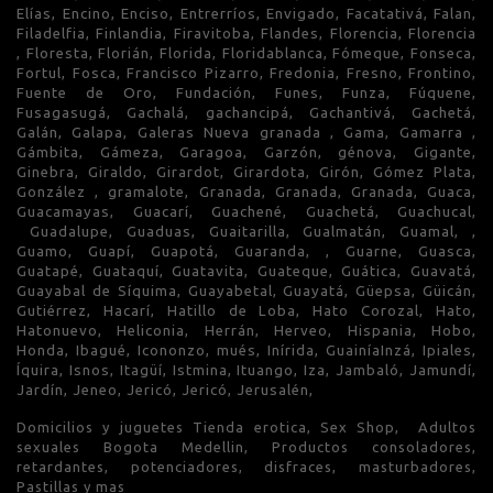
Elías, Encino, Enciso, Entrerríos, Envigado, Facatativá, Falan,
Filadelfia, Finlandia, Firavitoba, Flandes, Florencia, Florencia
, Floresta, Florián, Florida, Floridablanca, Fómeque, Fonseca,
Fortul, Fosca, Francisco Pizarro, Fredonia, Fresno, Frontino,
Fuente de Oro, Fundación, Funes, Funza, Fúquene,
Fusagasugá, Gachalá, gachancipá, Gachantivá, Gachetá,
Galán, Galapa, Galeras Nueva granada , Gama, Gamarra ,
Gámbita, Gámeza, Garagoa, Garzón, génova, Gigante,
Ginebra, Giraldo, Girardot, Girardota, Girón, Gómez Plata,
González , gramalote, Granada, Granada, Granada, Guaca,
Guacamayas, Guacarí, Guachené, Guachetá, Guachucal,
Guadalupe, Guaduas, Guaitarilla, Gualmatán, Guamal, ,
Guamo, Guapí, Guapotá, Guaranda, , Guarne, Guasca,
Guatapé, Guataquí, Guatavita, Guateque, Guática, Guavatá,
Guayabal de Síquima, Guayabetal, Guayatá, Güepsa, Güicán,
Gutiérrez, Hacarí, Hatillo de Loba, Hato Corozal, Hato,
Hatonuevo, Heliconia, Herrán, Herveo, Hispania, Hobo,
Honda, Ibagué, Icononzo, mués, Inírida, GuainíaInzá, Ipiales,
Íquira, Isnos, Itagüí, Istmina, Ituango, Iza, Jambaló, Jamundí,
Jardín, Jeneo, Jericó, Jericó, Jerusalén,
Domicilios y juguetes Tienda erotica, Sex Shop, Adultos
sexuales Bogota Medellin, Productos consoladores,
retardantes, potenciadores, disfraces, masturbadores,
Pastillas y mas