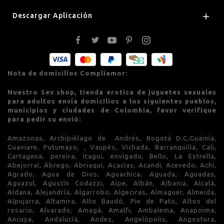
Descargar Aplicación

Nota de domicilios Compliamor:
Nuestro Sex shop, tienda erotica de juguetes sexuales
para adultos envía domicilios a los siguientes pueblos,
municipios y ciudades de Colombia, favor verifique
para pedir su envió:
Amazonas, Archipiélago de Andrés, Bogotá D.C,Guainía,
Guaviare, Putumayo, , Vaupés, Vichada, Barranquilla, Cali,
Cartagena, pereira, itagui, envigado, Bello, La Estrella,
Abejorral, Ábrego, Abriaquí, Acacías, Acandí, Acevedo, Achí,
Agrado, Agua de Dios, Aguachica, Aguada, Aguadas,
Aguazul, Agustín Codazzi, Aipe, Albán, Albania, Alcalá,
Aldana, Alejandría, Algarrobo, Algeciras, Almaguer, Almeida,
Alpujarra, Altamira, Alto Baudó, Pie de Pato, Altos del
rosario, Alvarado, Amagá, Amalfi, Ambalema, Anapoima,
Ancuya, Andalucía, Andes, Angelópolis, Angostura,